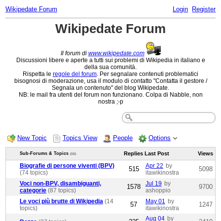
Wikipedate Forum
Login
Register
Wikipedate Forum
Il forum di
www.wikipedate.com
Discussioni libere e aperte a tutti sui problemi di Wikipedia in italiano e
della sua comunità.
Rispetta le
regole del forum
. Per segnalare contenuti problematici
bisognosi di moderazione, usa il modulo di contatto "Contatta il gestore /
Segnala un contenuto" del blog Wikipedate.
NB: le mail fra utenti del forum non funzionano. Colpa di Nabble, non
nostra ;-p
New Topic
Topics View
People
Options
Replies
Last Post
Views
Sub-Forums & Topics
(16)
Biografie di persone viventi (BPV)
Apr 22
by
515
5098
(74 topics)
itawikinostra
Voci non-BPV, disambiguanti,
Jul 19
by
1578
9700
categorie
(87 topics)
ashoppio
Le voci più brutte di Wikipedia
(14
May 01
by
57
1247
topics)
itawikinostra
Aug 04
by