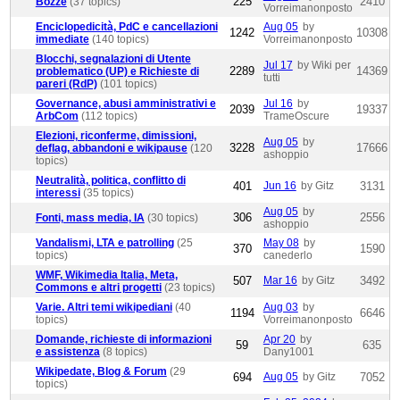
225
2410
Bozze
(37 topics)
Vorreimanonposto
Enciclopedicità, PdC e cancellazioni
Aug 05
by
1242
10308
immediate
(140 topics)
Vorreimanonposto
Blocchi, segnalazioni di Utente
Jul 17
by Wiki per
2289
14369
problematico (UP) e Richieste di
tutti
pareri (RdP)
(101 topics)
Governance, abusi amministrativi e
Jul 16
by
2039
19337
ArbCom
(112 topics)
TrameOscure
Elezioni, riconferme, dimissioni,
Aug 05
by
3228
17666
deflag, abbandoni e wikipause
(120
ashoppio
topics)
Neutralità, politica, conflitto di
401
Jun 16
by Gitz
3131
interessi
(35 topics)
Aug 05
by
306
2556
Fonti, mass media, IA
(30 topics)
ashoppio
Vandalismi, LTA e patrolling
(25
May 08
by
370
1590
topics)
canederlo
WMF, Wikimedia Italia, Meta,
507
Mar 16
by Gitz
3492
Commons e altri progetti
(23 topics)
Varie. Altri temi wikipediani
(40
Aug 03
by
1194
6646
topics)
Vorreimanonposto
Domande, richieste di informazioni
Apr 20
by
59
635
e assistenza
(8 topics)
Dany1001
Wikipedate, Blog & Forum
(29
694
Aug 05
by Gitz
7052
topics)